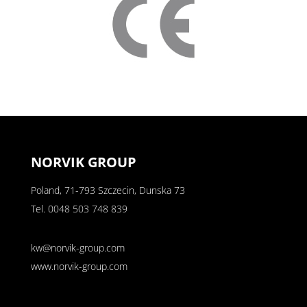
NORVIK GROUP
Poland, 71-793 Szczecin, Dunska 73
Tel.
0048 503 748 839
kw@norvik-group.com
www.norvik-group.com