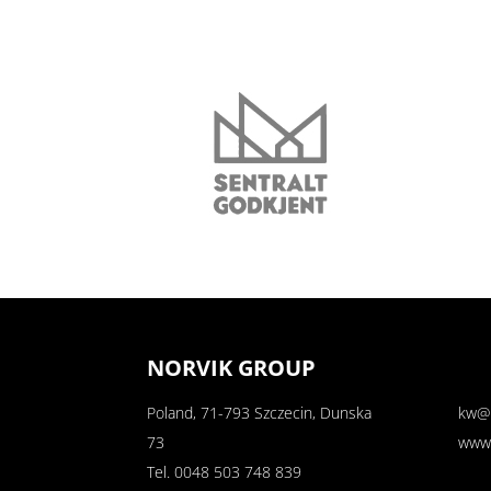
NORVIK GROUP
Poland, 71-793 Szczecin, Dunska
kw@n
73
www.
Tel.
0048 503 748 839