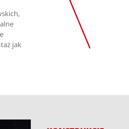
skich,
alne
ze
taż jak