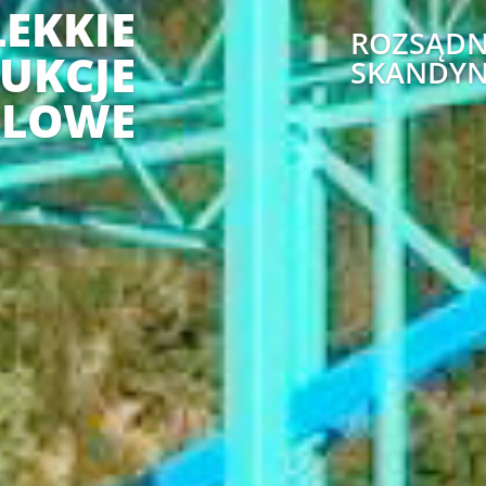
LEKKIE
ROZSĄDN
UKCJE
SKANDYN
ALOWE