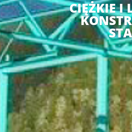
CIĘŻKIE I 
KONSTR
ST