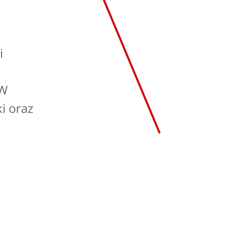
i
 W
i oraz